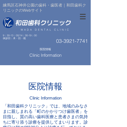
練馬区石神井公園の歯科・歯医者｜和田歯科ク
リニックのWebサイト
WADA DENTAL CLINIC
9：30-13：00/14：30-19：00
​休診日：木・日・祝
03-3921-7741
医院情報
Clinic Information
医院情報
Clinic Information
「和田歯科クリニック」では、地域のみなさ
まに親しまれる「町のかかりつけ歯医者」を
目指し、質の高い歯科医療と患者さまの気持
ちに寄り添う診療を提供してまいります。診