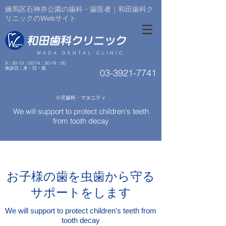
練馬区石神井公園の歯科・歯医者｜和田歯科ク
リニックのWebサイト
WADA DENTAL CLINIC
9：30-13：00/14：30-19：00
​休診日：木・日・祝
03-3921-7741
小児歯科・マタニティ
We will support to protect children's teeth
from tooth decay
お子様の歯を虫歯から守る
サポートをします
We will support to protect children's teeth from
tooth decay