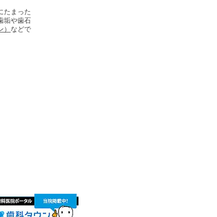
にたまった
歯垢や歯石
ン）
などで
丁目28-2