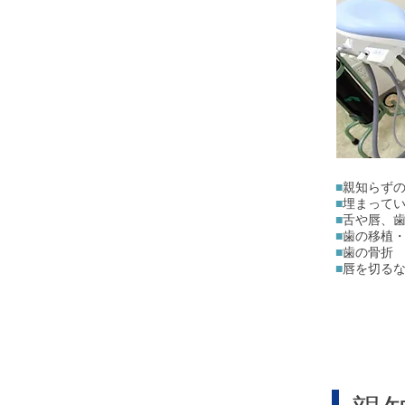
■
親知らず
■
埋まって
■
舌や唇、
■
歯の移植
■
歯の骨折
■
唇を切る