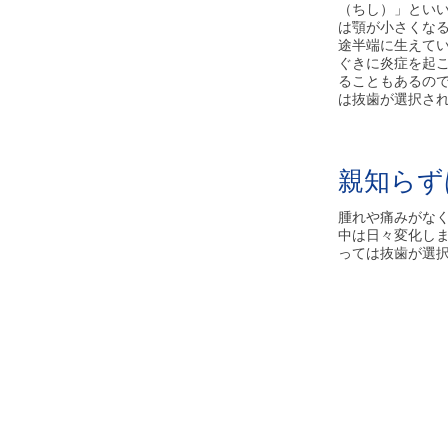
（ちし）」とい
は顎が小さくな
途半端に生えて
ぐきに炎症を起
ることもあるの
は抜歯が選択さ
親知らず
腫れや痛みがな
中は日々変化し
っては抜歯が選