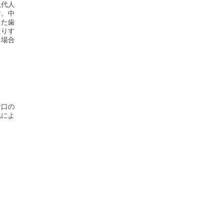
現代人
す。中
また歯
たりす
う場合
お口の
化によ