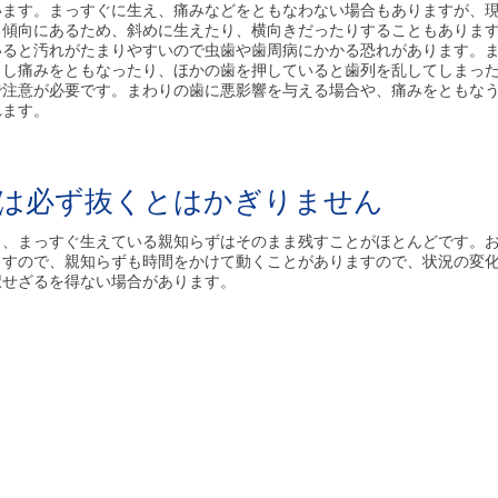
います。まっすぐに生え、痛みなどをともなわない場合もありますが、
る傾向にあるため、斜めに生えたり、横向きだったりすることもありま
いると汚れがたまりやすいので虫歯や歯周病にかかる恐れがあります。
こし痛みをともなったり、ほかの歯を押していると歯列を乱してしまっ
で注意が必要です。まわりの歯に悪影響を与える場合や、痛みをともな
れます。
は必ず抜くとはかぎりません
く、まっすぐ生えている親知らずはそのまま残すことがほとんどです。
ますので、親知らずも時間をかけて動くことがありますので、状況の変
択せざるを得ない場合があります。