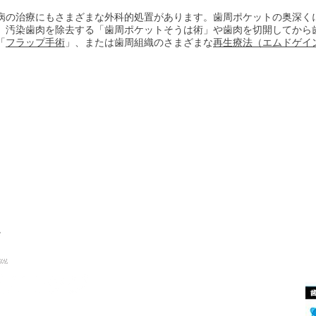
病の治療にもさまざまな外科的処置があります。歯周ポケットの奥深く
、汚染歯肉を除去する「歯周ポケットそうは術」や歯肉を切開してから
「
フラップ手術
」、または歯周組織のさまざまな
再生療法（エムドゲイ
TOP
〒177-0031 東京都練馬区三原台1
03-3921-7741
Web予約
CLINIC