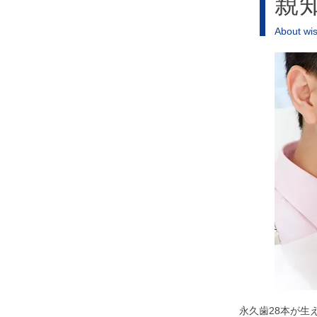
親
About wi
永久歯28本が生