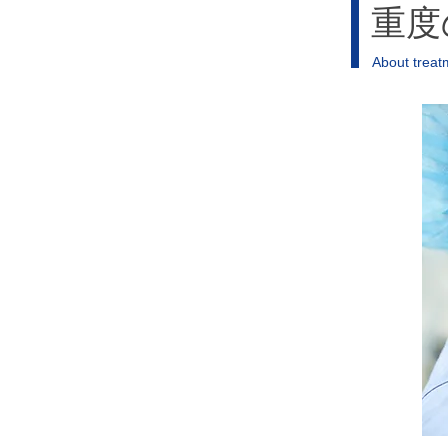
重度
About treat